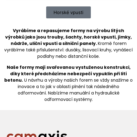
Horské vpusti
Vyrábíme a repasujeme formy na výrobu litých
výrobků jako jsou trouby, šachty, horské vpusti, jímky,
nádrže, uliční vpusti a silniční panely.
Kromě forem
vyrábíme také příslušenství: dusáky, lisovací kruhy, vynášecí
podlahy nebo distanční koše.
Naše formy mají svařovanou vystuženou konstrukci,
díky které předcházíme nebezpečí vypuklin při lití
betonu.
U návrhu a výroby našich forem se vždy snažíme o
inovace a to jak v oblasti plnění tak následného
odformování. Nabízíme manuální a hydraulické
odformovací systémy.