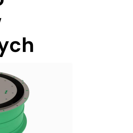
w
ych