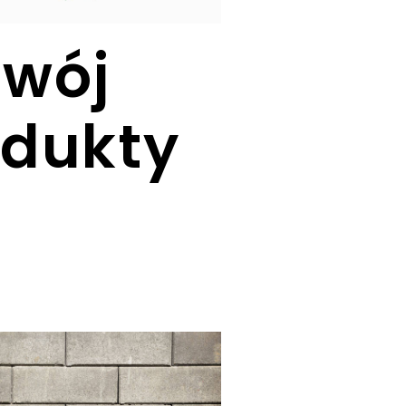
zwój
odukty