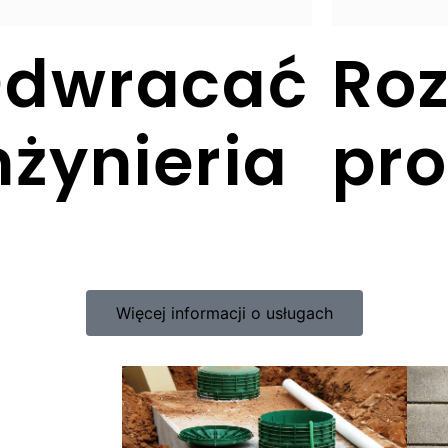
dwracać
Ro
nżynieria
pr
Więcej informacji o usługach