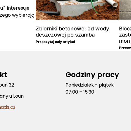
u? Interesuje
czego wybierają
Zbiorniki betonowe: od wody
Bloc
deszczowej po szamba
zast
mon
Przeczytaj cały artykuł
Przeczy
kt
Godziny pracy
Loun 32
Poniedziałek - piątek
07:00 – 15:30
šany u Loun
axis.cz