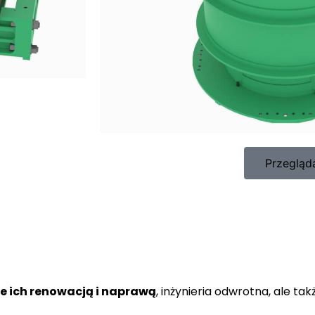
Przegląd
e ich renowacją i naprawą
, inżynieria odwrotna, ale t