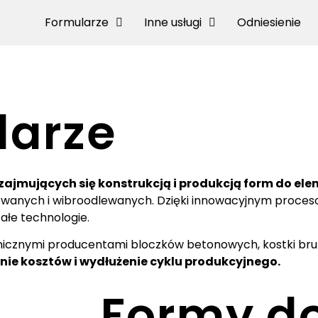
Formularze
Inne usługi
Odniesienie
larze
zajmujących się konstrukcją i produkcją form do e
ewanych i wibroodlewanych.
Dzięki innowacyjnym proceso
ałe technologie.
anicznymi producentami bloczków betonowych, kostki br
enie kosztów i wydłużenie cyklu produkcyjnego.
Formy d