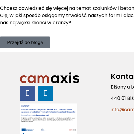
Chcesz dowiedzieć się więcej na temat szalunków i beton
Cię, w jaki sposób osiągamy trwałość naszych form i dla
nas najwięksi klienci w branży?
Przejdź do bloga
Konta
Blšany u 
440 01 Bl
info@cam