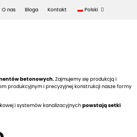
O nas
Bloga
Kontakt
Polski
lementów betonowych.
Zajmujemy się produkcją i
m produkcyjnym i precyzyjnej konstrukcji nasze formy
ukowej i systemów kanalizacyjnych
powstają setki
o