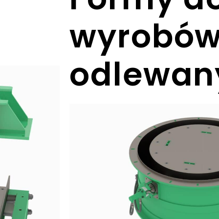
wyrobó
odlewan