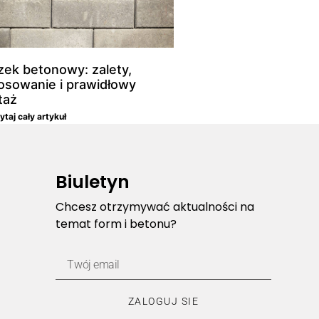
zek betonowy: zalety,
osowanie i prawidłowy
taż
taj cały artykuł
Biuletyn
Chcesz otrzymywać aktualności na
temat form i betonu?
ZALOGUJ SIE