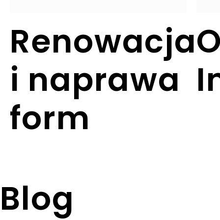
Renowacja
O
i naprawa
I
form
Blog